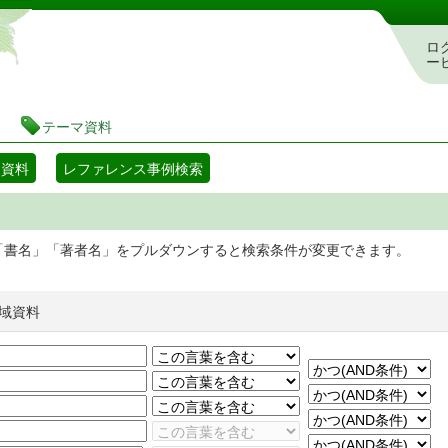
静岡県立図書館 蔵書検索・予約システム
ロ
ー
テーマ資料
マ資料
レファレンス事例検索
「書名」「著者名」をプルダウンすると検索条件が変更できます。
域資料