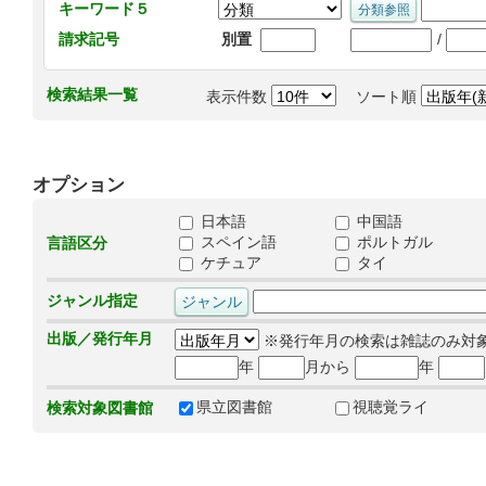
キーワード５
/
請求記号
別置
検索結果一覧
表示件数
ソート順
オプション
日本語
中国語
スペイン語
ポルトガル
言語区分
ケチュア
タイ
ジャンル指定
出版／発行年月
※発行年月の検索は雑誌のみ対
年
月から
年
県立図書館
視聴覚ライ
検索対象図書館