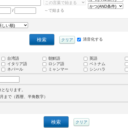
/
～で始まる
清音化する
台湾語
朝鮮語
英語
イタリア語
ロシア語
ベトナム
ネパール
ミャンマー
シンハラ
象となります。
月まで（西暦、半角数字）