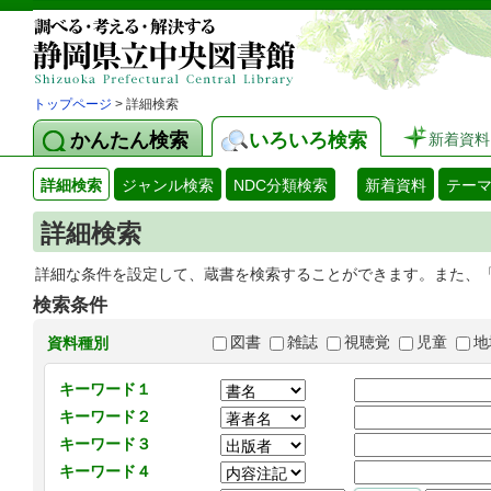
トップページ
> 詳細検索
かんたん検索
いろいろ検索
新着資料
詳細検索
ジャンル検索
NDC分類検索
新着資料
テー
詳細検索
詳細な条件を設定して、蔵書を検索することができます。また、
検索条件
図書
雑誌
視聴覚
児童
地
資料種別
キーワード１
キーワード２
キーワード３
キーワード４