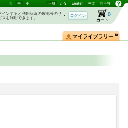
大
中
小
一般
かな
English
中文
한국어
0
グインすると利用状況の確認等のサ
ビスを利用できます。
カート
マイライブラリー