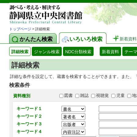
トップページ
> 詳細検索
かんたん検索
いろいろ検索
新着資料
詳細検索
ジャンル検索
NDC分類検索
新着資料
テー
詳細検索
詳細な条件を設定して、蔵書を検索することができます。また、
検索条件
図書
雑誌
視聴覚
児童
地
資料種別
キーワード１
キーワード２
キーワード３
キーワード４