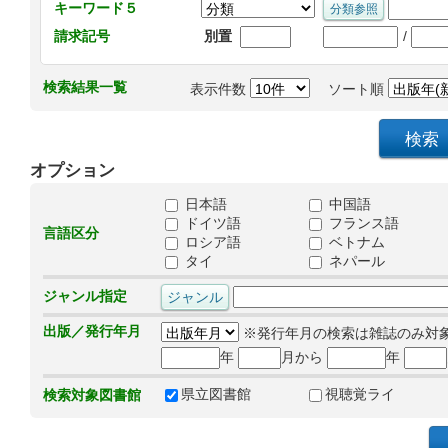
キーワード５
/
請求記号
別置
検索結果一覧
表示件数
ソート順
オプション
日本語
中国語
ドイツ語
フランス語
言語区分
ロシア語
ベトナム
タイ
ネパール
ジャンル指定
出版／発行年月
※発行年月の検索は雑誌のみ対
年
月から
年
県立図書館
視聴覚ライ
検索対象図書館