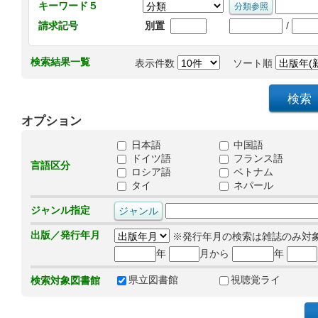
キーワード５
/
請求記号
別置
検索結果一覧
表示件数
ソート順
オプション
日本語
中国語
ドイツ語
フランス語
言語区分
ロシア語
ベトナム
タイ
ネパール
ジャンル指定
出版／発行年月
※発行年月の検索は雑誌のみ対
年
月から
年
県立図書館
視聴覚ライ
検索対象図書館