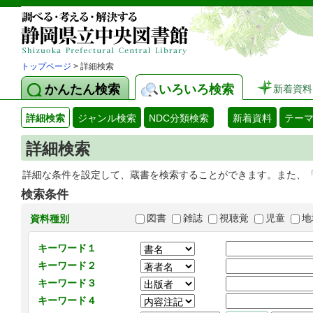
トップページ
> 詳細検索
かんたん検索
いろいろ検索
新着資料
詳細検索
ジャンル検索
NDC分類検索
新着資料
テー
詳細検索
詳細な条件を設定して、蔵書を検索することができます。また、
検索条件
図書
雑誌
視聴覚
児童
地
資料種別
キーワード１
キーワード２
キーワード３
キーワード４