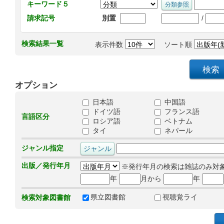
キーワード５
/
請求記号
別置
検索結果一覧
表示件数
ソート順
オプション
日本語
中国語
ドイツ語
フランス語
言語区分
ロシア語
ベトナム
タイ
ネパール
ジャンル指定
出版／発行年月
※発行年月の検索は雑誌のみ対
年
月から
年
県立図書館
視聴覚ライ
検索対象図書館