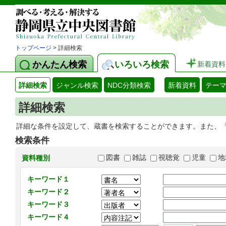
トップページ
> 詳細検索
かんたん検索
いろいろ検索
新着資料
詳細検索
ジャンル検索
NDC分類検索
新着資料
テー
詳細検索
詳細な条件を設定して、蔵書を検索することができます。また、
検索条件
図書
雑誌
視聴覚
児童
地
資料種別
キーワード１
キーワード２
キーワード３
キーワード４