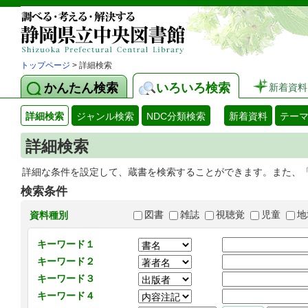
トップページ
> 詳細検索
かんたん検索
いろいろ検索
新着資料
詳細検索
ジャンル検索
NDC分類検索
新着資料
テー
詳細検索
詳細な条件を設定して、蔵書を検索することができます。また、
検索条件
図書
雑誌
視聴覚
児童
地
資料種別
キーワード１
キーワード２
キーワード３
キーワード４