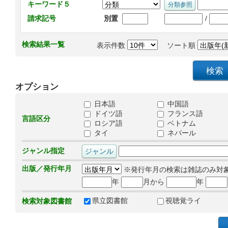
キーワード５
/
請求記号
別置
検索結果一覧
表示件数
ソート順
オプション
日本語
中国語
ドイツ語
フランス語
言語区分
ロシア語
ベトナム
タイ
ネパール
ジャンル指定
出版／発行年月
※発行年月の検索は雑誌のみ対
年
月から
年
県立図書館
視聴覚ライ
検索対象図書館