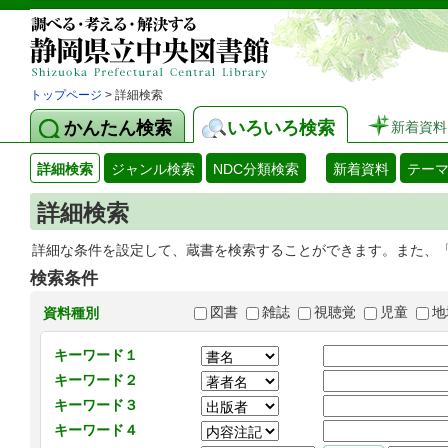
トップページ
> 詳細検索
かんたん検索
いろいろ検索
新着資料
詳細検索
ジャンル検索
NDC分類検索
新着資料
テー
詳細検索
詳細な条件を設定して、蔵書を検索することができます。また、
検索条件
図書
雑誌
視聴覚
児童
地
資料種別
キーワード１
キーワード２
キーワード３
キーワード４