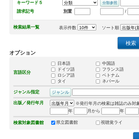
キーワード５
/
請求記号
別置
検索結果一覧
表示件数
ソート順
オプション
日本語
中国語
ドイツ語
フランス語
言語区分
ロシア語
ベトナム
タイ
ネパール
ジャンル指定
出版／発行年月
※発行年月の検索は雑誌のみ対
年
月から
年
県立図書館
視聴覚ライ
検索対象図書館