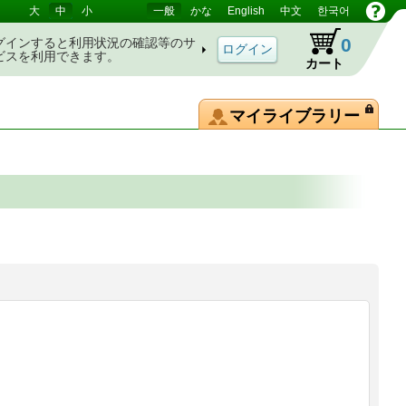
大
中
小
一般
かな
English
中文
한국어
0
グインすると利用状況の確認等のサ
ビスを利用できます。
カート
マイライブラリー