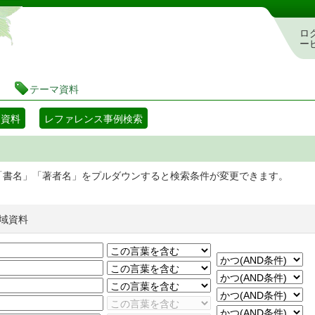
静岡県立図書館 蔵書検索・予約システム
ロ
ー
テーマ資料
マ資料
レファレンス事例検索
「書名」「著者名」をプルダウンすると検索条件が変更できます。
域資料