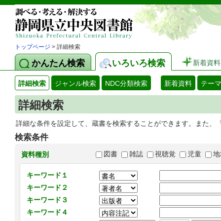
トップページ
> 詳細検索
かんたん検索
いろいろ検索
新着資料
詳細検索
ジャンル検索
NDC分類検索
新着資料
テー
詳細検索
詳細な条件を設定して、蔵書を検索することができます。また、
検索条件
図書
雑誌
視聴覚
児童
地
資料種別
キーワード１
キーワード２
キーワード３
キーワード４