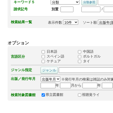
キーワード５
/
請求記号
別置
検索結果一覧
表示件数
ソート順
オプション
日本語
中国語
スペイン語
ポルトガル
言語区分
ケチュア
タイ
ジャンル指定
出版／発行年月
※発行年月の検索は雑誌のみ対
年
月から
年
県立図書館
視聴覚ライ
検索対象図書館