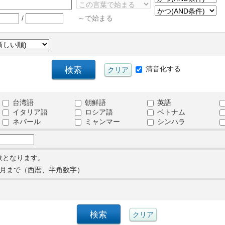
/
～で始まる
清音化する
台湾語
朝鮮語
英語
イタリア語
ロシア語
ベトナム
ネパール
ミャンマー
シンハラ
象となります。
月まで（西暦、半角数字）