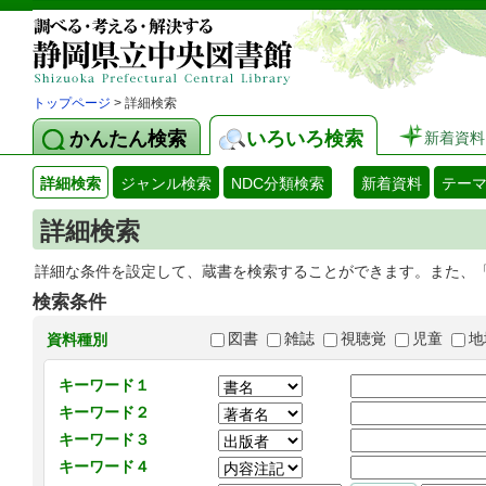
トップページ
> 詳細検索
かんたん検索
いろいろ検索
新着資料
詳細検索
ジャンル検索
NDC分類検索
新着資料
テー
詳細検索
詳細な条件を設定して、蔵書を検索することができます。また、
検索条件
図書
雑誌
視聴覚
児童
地
資料種別
キーワード１
キーワード２
キーワード３
キーワード４