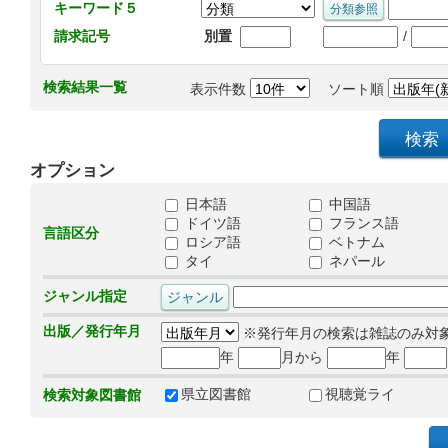
キーワード５
/
請求記号
別置
検索結果一覧
表示件数
ソート順
オプション
日本語
中国語
ドイツ語
フランス語
言語区分
ロシア語
ベトナム
タイ
ネパール
ジャンル指定
出版／発行年月
※発行年月の検索は雑誌のみ対
年
月から
年
県立図書館
視聴覚ライ
検索対象図書館