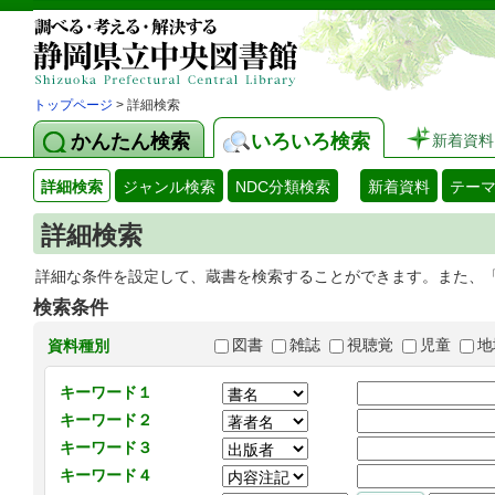
トップページ
> 詳細検索
かんたん検索
いろいろ検索
新着資料
詳細検索
ジャンル検索
NDC分類検索
新着資料
テー
詳細検索
詳細な条件を設定して、蔵書を検索することができます。また、
検索条件
図書
雑誌
視聴覚
児童
地
資料種別
キーワード１
キーワード２
キーワード３
キーワード４