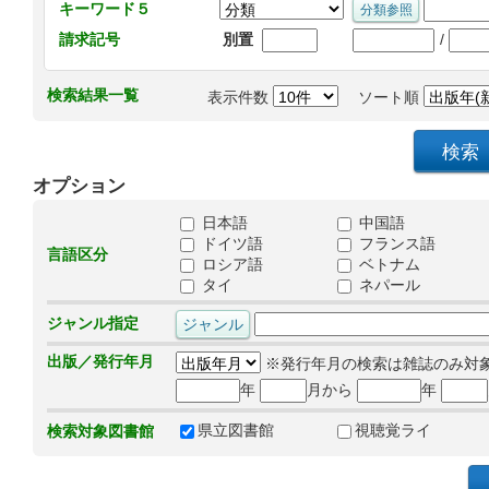
キーワード５
/
請求記号
別置
検索結果一覧
表示件数
ソート順
オプション
日本語
中国語
ドイツ語
フランス語
言語区分
ロシア語
ベトナム
タイ
ネパール
ジャンル指定
出版／発行年月
※発行年月の検索は雑誌のみ対
年
月から
年
県立図書館
視聴覚ライ
検索対象図書館