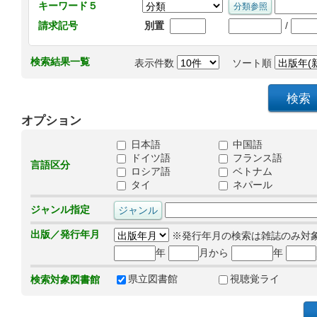
キーワード５
/
請求記号
別置
検索結果一覧
表示件数
ソート順
オプション
日本語
中国語
ドイツ語
フランス語
言語区分
ロシア語
ベトナム
タイ
ネパール
ジャンル指定
出版／発行年月
※発行年月の検索は雑誌のみ対
年
月から
年
県立図書館
視聴覚ライ
検索対象図書館