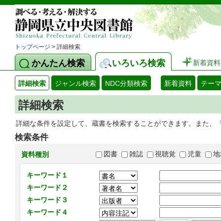
トップページ
> 詳細検索
かんたん検索
いろいろ検索
新着資料
詳細検索
ジャンル検索
NDC分類検索
新着資料
テー
詳細検索
詳細な条件を設定して、蔵書を検索することができます。また、
検索条件
図書
雑誌
視聴覚
児童
地
資料種別
キーワード１
キーワード２
キーワード３
キーワード４