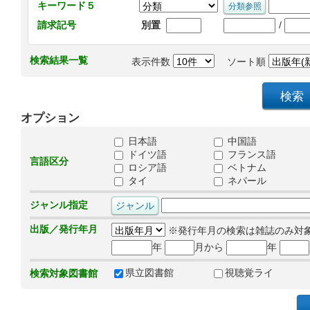
キーワード５
/
請求記号
別置
検索結果一覧
表示件数
ソート順
オプション
日本語
中国語
ドイツ語
フランス語
言語区分
ロシア語
ベトナム
タイ
ネパール
ジャンル指定
出版／発行年月
※発行年月の検索は雑誌のみ対
年
月から
年
県立図書館
視聴覚ライ
検索対象図書館