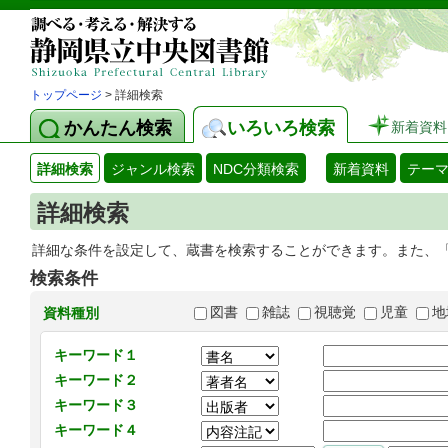
トップページ
> 詳細検索
かんたん検索
いろいろ検索
新着資料
詳細検索
ジャンル検索
NDC分類検索
新着資料
テー
詳細検索
詳細な条件を設定して、蔵書を検索することができます。また、
検索条件
図書
雑誌
視聴覚
児童
地
資料種別
キーワード１
キーワード２
キーワード３
キーワード４