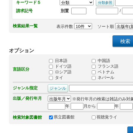
キーワード５
/
請求記号
別置
検索結果一覧
表示件数
ソート順
オプション
日本語
中国語
ドイツ語
フランス語
言語区分
ロシア語
ベトナム
タイ
ネパール
ジャンル指定
出版／発行年月
※発行年月の検索は雑誌のみ対
年
月から
年
県立図書館
視聴覚ライ
検索対象図書館