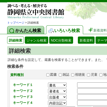
トップページ
> 詳細検索
かんたん検索
いろいろ検索
新着資料
詳細検索
ジャンル検索
NDC分類検索
新着資料
テー
詳細検索
詳細な条件を設定して、蔵書を検索することができます。また、
検索条件
図書
雑誌
視聴覚
児童
地
資料種別
キーワード１
キーワード２
キーワード３
キーワード４