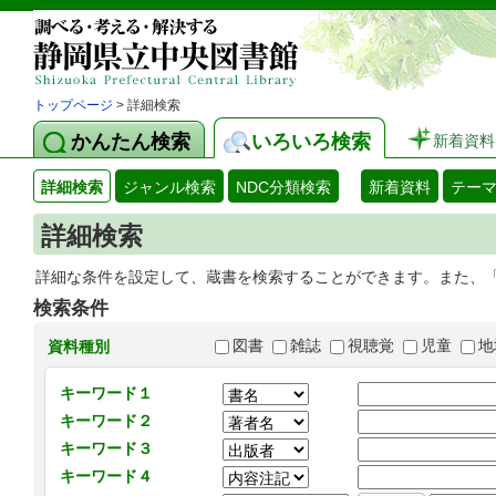
トップページ
> 詳細検索
かんたん検索
いろいろ検索
新着資料
詳細検索
ジャンル検索
NDC分類検索
新着資料
テー
詳細検索
詳細な条件を設定して、蔵書を検索することができます。また、
検索条件
図書
雑誌
視聴覚
児童
地
資料種別
キーワード１
キーワード２
キーワード３
キーワード４