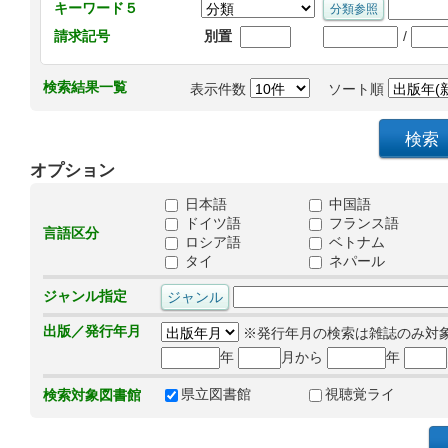
キーワード５
/
請求記号
別置
検索結果一覧
表示件数
ソート順
オプション
日本語
中国語
ドイツ語
フランス語
言語区分
ロシア語
ベトナム
タイ
ネパール
ジャンル指定
出版／発行年月
※発行年月の検索は雑誌のみ対
年
月から
年
県立図書館
視聴覚ライ
検索対象図書館