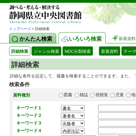
トップページ
> 詳細検索
かんたん検索
いろいろ検索
新着資料
詳細検索
ジャンル検索
NDC分類検索
新着資料
テー
詳細検索
詳細な条件を設定して、蔵書を検索することができます。また、
検索条件
図書
雑誌
視聴覚
児童
地
資料種別
キーワード１
キーワード２
キーワード３
キーワード４