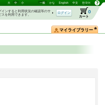
大
中
小
一般
かな
English
中文
한국어
0
グインすると利用状況の確認等のサ
ビスを利用できます。
カート
マイライブラリー