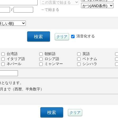
/
～で始まる
清音化する
台湾語
朝鮮語
英語
イタリア語
ロシア語
ベトナム
ネパール
ミャンマー
シンハラ
象となります。
月まで（西暦、半角数字）