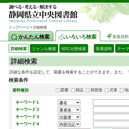
トップページ
> 詳細検索
かんたん検索
いろいろ検索
新着資料
詳細検索
ジャンル検索
NDC分類検索
新着資料
テー
詳細検索
詳細な条件を設定して、蔵書を検索することができます。また、
検索条件
図書
雑誌
視聴覚
児童
地
資料種別
キーワード１
キーワード２
キーワード３
キーワード４