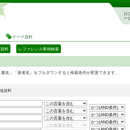
静岡県立図書館 蔵書検索・予約システム
ロ
ー
テーマ資料
マ資料
レファレンス事例検索
「書名」「著者名」をプルダウンすると検索条件が変更できます。
域資料