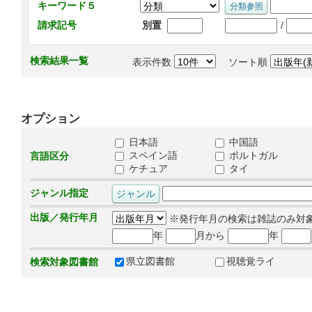
キーワード５
/
請求記号
別置
検索結果一覧
表示件数
ソート順
オプション
日本語
中国語
スペイン語
ポルトガル
言語区分
ケチュア
タイ
ジャンル指定
出版／発行年月
※発行年月の検索は雑誌のみ対
年
月から
年
県立図書館
視聴覚ライ
検索対象図書館