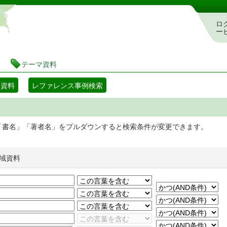
静岡県立図書館 蔵書検索・予約システム
ロ
ー
テーマ資料
マ資料
レファレンス事例検索
「書名」「著者名」をプルダウンすると検索条件が変更できます。
域資料