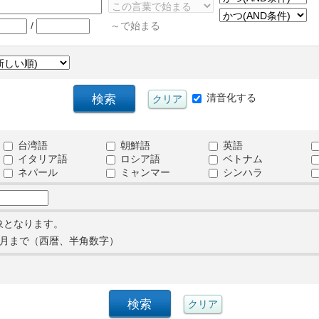
/
～で始まる
清音化する
台湾語
朝鮮語
英語
イタリア語
ロシア語
ベトナム
ネパール
ミャンマー
シンハラ
象となります。
月まで（西暦、半角数字）