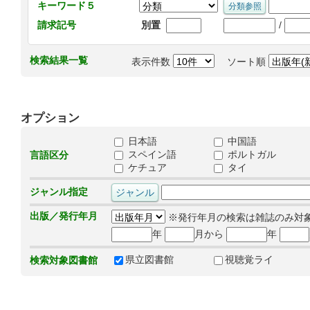
キーワード５
/
請求記号
別置
検索結果一覧
表示件数
ソート順
オプション
日本語
中国語
スペイン語
ポルトガル
言語区分
ケチュア
タイ
ジャンル指定
出版／発行年月
※発行年月の検索は雑誌のみ対
年
月から
年
県立図書館
視聴覚ライ
検索対象図書館