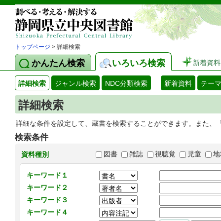
トップページ
> 詳細検索
かんたん検索
いろいろ検索
新着資料
詳細検索
ジャンル検索
NDC分類検索
新着資料
テー
詳細検索
詳細な条件を設定して、蔵書を検索することができます。また、
検索条件
図書
雑誌
視聴覚
児童
地
資料種別
キーワード１
キーワード２
キーワード３
キーワード４