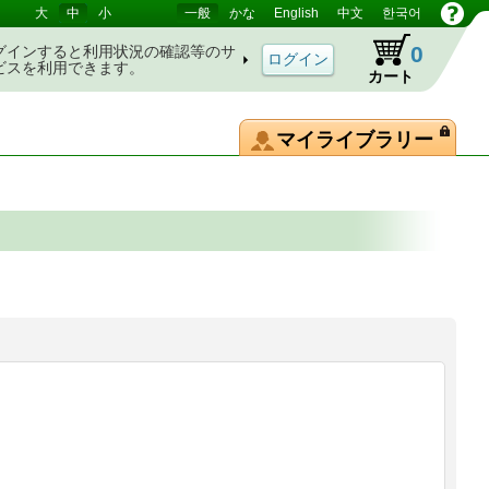
大
中
小
一般
かな
English
中文
한국어
0
グインすると利用状況の確認等のサ
ビスを利用できます。
カート
マイライブラリー