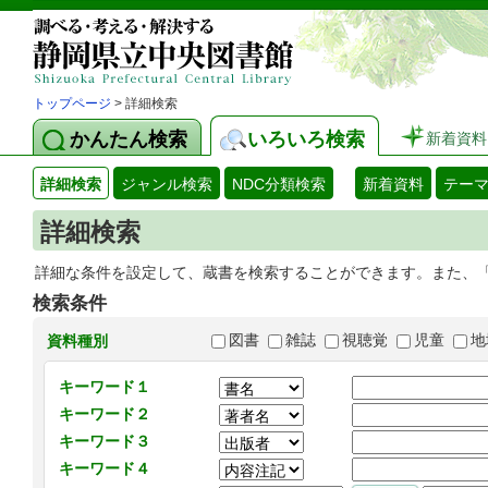
トップページ
> 詳細検索
かんたん検索
いろいろ検索
新着資料
詳細検索
ジャンル検索
NDC分類検索
新着資料
テー
詳細検索
詳細な条件を設定して、蔵書を検索することができます。また、
検索条件
図書
雑誌
視聴覚
児童
地
資料種別
キーワード１
キーワード２
キーワード３
キーワード４