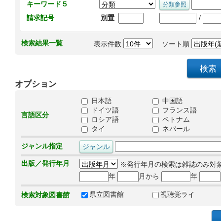
キーワード５
/
請求記号
別置
検索結果一覧
表示件数
ソート順
オプション
日本語
中国語
ドイツ語
フランス語
言語区分
ロシア語
ベトナム
タイ
ネパール
ジャンル指定
出版／発行年月
※発行年月の検索は雑誌のみ対
年
月から
年
県立図書館
視聴覚ライ
検索対象図書館