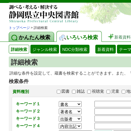
トップページ
> 詳細検索
かんたん検索
いろいろ検索
新着資料
詳細検索
ジャンル検索
NDC分類検索
新着資料
テー
詳細検索
詳細な条件を設定して、蔵書を検索することができます。また、
検索条件
図書
雑誌
視聴覚
児童
地
資料種別
キーワード１
キーワード２
キーワード３
キーワード４