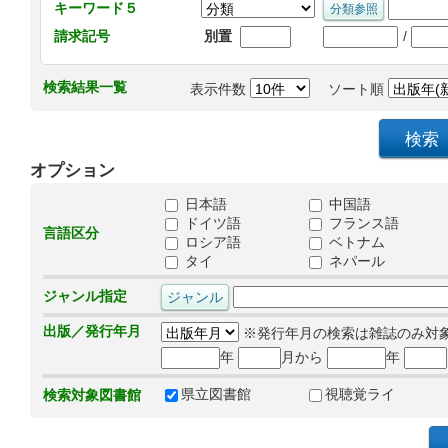
キーワード５
/
請求記号
別置
検索結果一覧
表示件数
ソート順
オプション
日本語
中国語
ドイツ語
フランス語
言語区分
ロシア語
ベトナム
タイ
ネパール
ジャンル指定
出版／発行年月
※発行年月の検索は雑誌のみ対
年
月から
年
県立図書館
視聴覚ライ
検索対象図書館