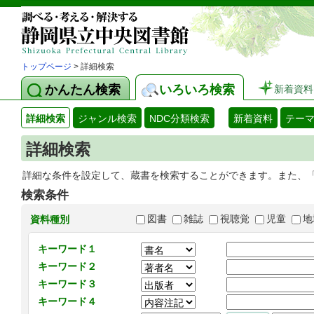
トップページ
> 詳細検索
かんたん検索
いろいろ検索
新着資料
詳細検索
ジャンル検索
NDC分類検索
新着資料
テー
詳細検索
詳細な条件を設定して、蔵書を検索することができます。また、
検索条件
図書
雑誌
視聴覚
児童
地
資料種別
キーワード１
キーワード２
キーワード３
キーワード４