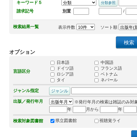
キーワード５
/
請求記号
別置
検索結果一覧
表示件数
ソート順
オプション
日本語
中国語
ドイツ語
フランス語
言語区分
ロシア語
ベトナム
タイ
ネパール
ジャンル指定
出版／発行年月
※発行年月の検索は雑誌のみ対
年
月から
年
県立図書館
視聴覚ライ
検索対象図書館