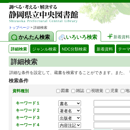
トップページ
> 詳細検索
かんたん検索
いろいろ検索
新着資料
詳細検索
ジャンル検索
NDC分類検索
新着資料
テー
詳細検索
詳細な条件を設定して、蔵書を検索することができます。また、
検索条件
図書
雑誌
視聴覚
児童
地
資料種別
キーワード１
キーワード２
キーワード３
キーワード４