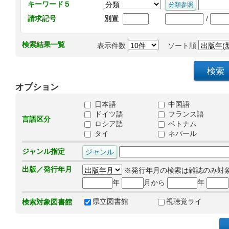
キーワード５
/
請求記号
別置
検索結果一覧
表示件数
ソート順
オプション
日本語
中国語
ドイツ語
フランス語
言語区分
ロシア語
ベトナム
タイ
ネパール
ジャンル指定
出版／発行年月
※発行年月の検索は雑誌のみ対
年
月から
年
県立図書館
視聴覚ライ
検索対象図書館