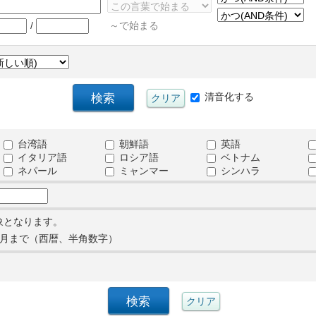
/
～で始まる
清音化する
台湾語
朝鮮語
英語
イタリア語
ロシア語
ベトナム
ネパール
ミャンマー
シンハラ
象となります。
月まで（西暦、半角数字）