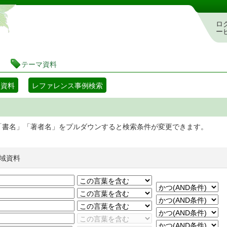
静岡県立図書館 蔵書検索・予約システム
ロ
ー
テーマ資料
マ資料
レファレンス事例検索
「書名」「著者名」をプルダウンすると検索条件が変更できます。
域資料