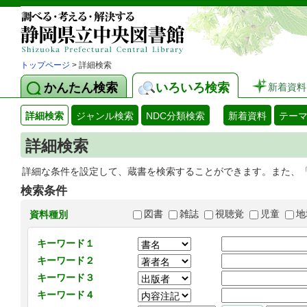
トップページ
> 詳細検索
かんたん検索
いろいろ検索
新着資料
詳細検索
ジャンル検索
NDC分類検索
新着資料
テー
詳細検索
詳細な条件を設定して、蔵書を検索することができます。また、
検索条件
図書
雑誌
視聴覚
児童
地
資料種別
キーワード１
キーワード２
キーワード３
キーワード４