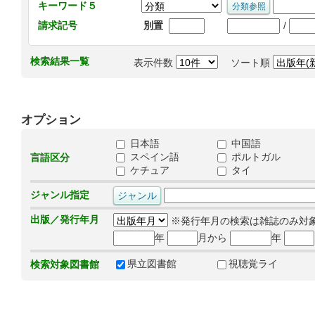
キーワード５
/
請求記号
別置
検索結果一覧
表示件数
ソート順
オプション
日本語
中国語
スペイン語
ポルトガル
言語区分
ケチュア
タイ
ジャンル指定
出版／発行年月
※発行年月の検索は雑誌のみ対
年
月から
年
県立図書館
視聴覚ライ
検索対象図書館