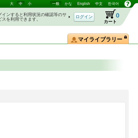
大
中
小
一般
かな
English
中文
한국어
0
グインすると利用状況の確認等のサ
ビスを利用できます。
カート
マイライブラリー