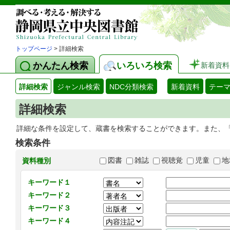
トップページ
> 詳細検索
かんたん検索
いろいろ検索
新着資料
詳細検索
ジャンル検索
NDC分類検索
新着資料
テー
詳細検索
詳細な条件を設定して、蔵書を検索することができます。また、
検索条件
図書
雑誌
視聴覚
児童
地
資料種別
キーワード１
キーワード２
キーワード３
キーワード４