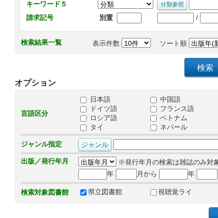
キーワード５
/
請求記号
別置
検索結果一覧
表示件数
ソート順
オプション
日本語
中国語
ドイツ語
フランス語
言語区分
ロシア語
ベトナム
タイ
ネパール
ジャンル指定
出版／発行年月
※発行年月の検索は雑誌のみ対
年
月から
年
県立図書館
視聴覚ライ
検索対象図書館