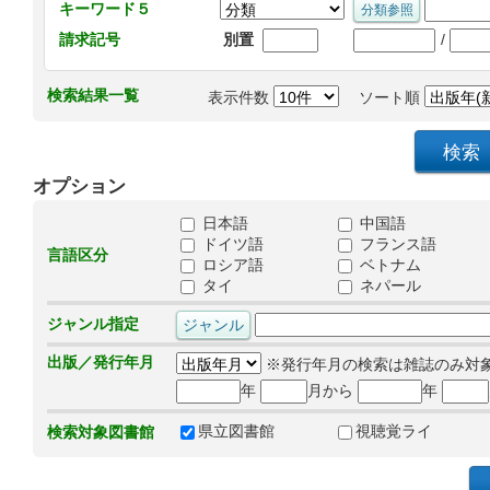
キーワード５
/
請求記号
別置
検索結果一覧
表示件数
ソート順
オプション
日本語
中国語
ドイツ語
フランス語
言語区分
ロシア語
ベトナム
タイ
ネパール
ジャンル指定
出版／発行年月
※発行年月の検索は雑誌のみ対
年
月から
年
県立図書館
視聴覚ライ
検索対象図書館