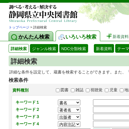
トップページ
> 詳細検索
かんたん検索
いろいろ検索
新着資料
詳細検索
ジャンル検索
NDC分類検索
新着資料
テー
詳細検索
詳細な条件を設定して、蔵書を検索することができます。また、
検索条件
図書
雑誌
視聴覚
児童
地
資料種別
キーワード１
キーワード２
キーワード３
キーワード４