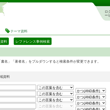
静岡県立図書館 蔵書検索・予約システム
ロ
ー
テーマ資料
マ資料
レファレンス事例検索
「書名」「著者名」をプルダウンすると検索条件が変更できます。
域資料