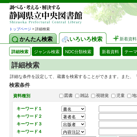
トップページ
> 詳細検索
かんたん検索
いろいろ検索
新着資料
詳細検索
ジャンル検索
NDC分類検索
新着資料
テー
詳細検索
詳細な条件を設定して、蔵書を検索することができます。また、
検索条件
図書
雑誌
視聴覚
児童
地
資料種別
キーワード１
キーワード２
キーワード３
キーワード４