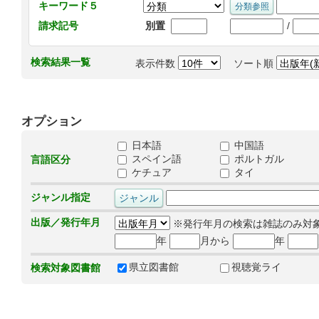
キーワード５
/
請求記号
別置
検索結果一覧
表示件数
ソート順
オプション
日本語
中国語
スペイン語
ポルトガル
言語区分
ケチュア
タイ
ジャンル指定
出版／発行年月
※発行年月の検索は雑誌のみ対
年
月から
年
県立図書館
視聴覚ライ
検索対象図書館