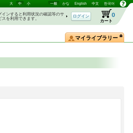
大
中
小
一般
かな
English
中文
한국어
0
グインすると利用状況の確認等のサ
ビスを利用できます。
カート
マイライブラリー