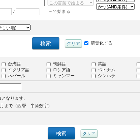
/
～で始まる
清音化する
台湾語
朝鮮語
英語
イタリア語
ロシア語
ベトナム
ネパール
ミャンマー
シンハラ
象となります。
月まで（西暦、半角数字）