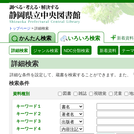
トップページ
> 詳細検索
かんたん検索
いろいろ検索
新着資料
詳細検索
ジャンル検索
NDC分類検索
新着資料
テー
詳細検索
詳細な条件を設定して、蔵書を検索することができます。また、
検索条件
図書
雑誌
視聴覚
児童
地
資料種別
キーワード１
キーワード２
キーワード３
キーワード４