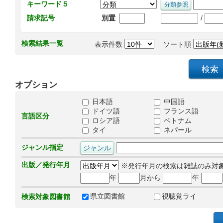
キーワード５
/
請求記号
別置
検索結果一覧
表示件数
ソート順
オプション
日本語
中国語
ドイツ語
フランス語
言語区分
ロシア語
ベトナム
タイ
ネパール
ジャンル指定
出版／発行年月
※発行年月の検索は雑誌のみ対
年
月から
年
県立図書館
視聴覚ライ
検索対象図書館