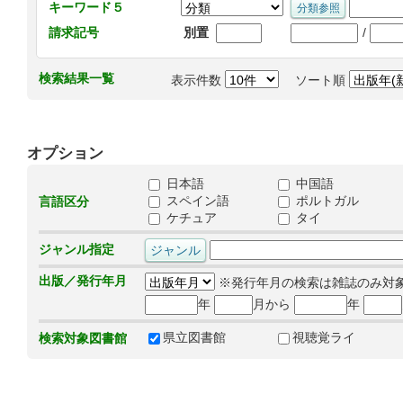
キーワード５
/
請求記号
別置
検索結果一覧
表示件数
ソート順
オプション
日本語
中国語
スペイン語
ポルトガル
言語区分
ケチュア
タイ
ジャンル指定
出版／発行年月
※発行年月の検索は雑誌のみ対
年
月から
年
県立図書館
視聴覚ライ
検索対象図書館