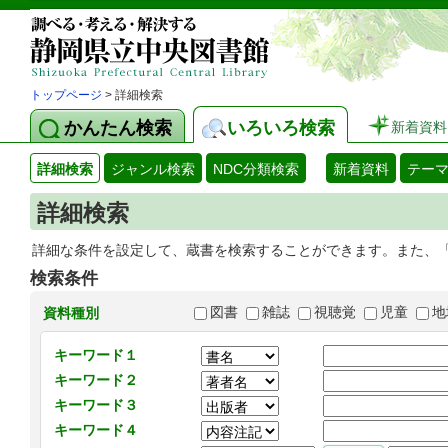
トップページ
> 詳細検索
かんたん検索
いろいろ検索
新着資料
詳細検索
ジャンル検索
NDC分類検索
新着資料
テー
詳細検索
詳細な条件を設定して、蔵書を検索することができます。また、
検索条件
図書
雑誌
視聴覚
児童
地
資料種別
キーワード１
キーワード２
キーワード３
キーワード４