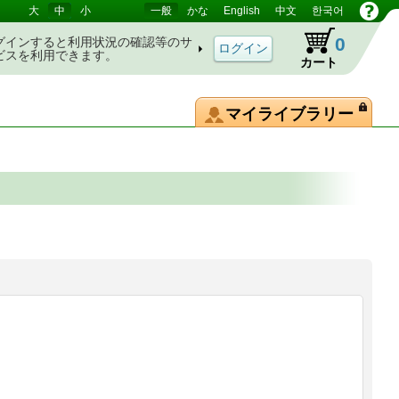
大
中
小
一般
かな
English
中文
한국어
0
グインすると利用状況の確認等のサ
ビスを利用できます。
カート
マイライブラリー