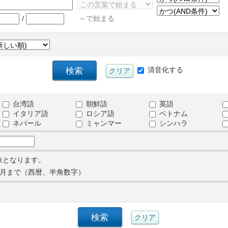
/
～で始まる
清音化する
台湾語
朝鮮語
英語
イタリア語
ロシア語
ベトナム
ネパール
ミャンマー
シンハラ
象となります。
月まで（西暦、半角数字）