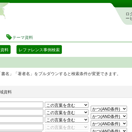
静岡県立図書館 蔵書検索・予約システム
ロ
ー
テーマ資料
マ資料
レファレンス事例検索
「書名」「著者名」をプルダウンすると検索条件が変更できます。
域資料