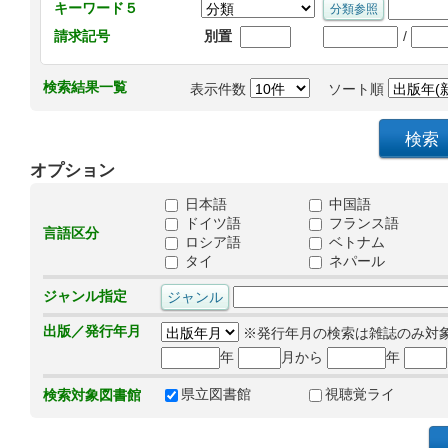
キーワード５
/
請求記号
別置
検索結果一覧
表示件数
ソート順
オプション
日本語
中国語
ドイツ語
フランス語
言語区分
ロシア語
ベトナム
タイ
ネパール
ジャンル指定
出版／発行年月
※発行年月の検索は雑誌のみ対
年
月から
年
県立図書館
視聴覚ライ
検索対象図書館