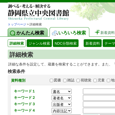
トップページ
> 詳細検索
かんたん検索
いろいろ検索
新着資料
詳細検索
ジャンル検索
NDC分類検索
新着資料
テー
詳細検索
詳細な条件を設定して、蔵書を検索することができます。また、
検索条件
図書
雑誌
視聴覚
児童
地
資料種別
キーワード１
キーワード２
キーワード３
キーワード４