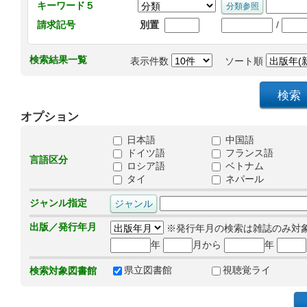
キーワード５
/
請求記号
別置
検索結果一覧
表示件数
ソート順
オプション
日本語
中国語
ドイツ語
フランス語
言語区分
ロシア語
ベトナム
タイ
ネパール
ジャンル指定
出版／発行年月
※発行年月の検索は雑誌のみ対
年
月から
年
県立図書館
視聴覚ライ
検索対象図書館