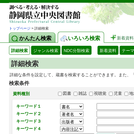
トップページ
> 詳細検索
かんたん検索
いろいろ検索
新着資料
詳細検索
ジャンル検索
NDC分類検索
新着資料
テー
詳細検索
詳細な条件を設定して、蔵書を検索することができます。また、
検索条件
図書
雑誌
視聴覚
児童
地
資料種別
キーワード１
キーワード２
キーワード３
キーワード４