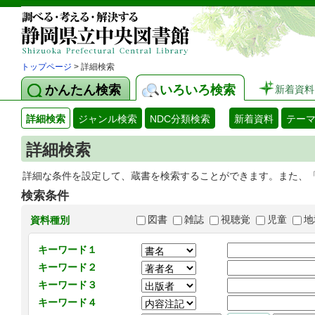
トップページ
> 詳細検索
かんたん検索
いろいろ検索
新着資料
詳細検索
ジャンル検索
NDC分類検索
新着資料
テー
詳細検索
詳細な条件を設定して、蔵書を検索することができます。また、
検索条件
図書
雑誌
視聴覚
児童
地
資料種別
キーワード１
キーワード２
キーワード３
キーワード４