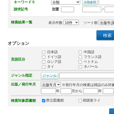
キーワード５
/
請求記号
別置
検索結果一覧
表示件数
ソート順
オプション
日本語
中国語
ドイツ語
フランス語
言語区分
ロシア語
ベトナム
タイ
ネパール
ジャンル指定
出版／発行年月
※発行年月の検索は雑誌のみ対
年
月から
年
県立図書館
視聴覚ライ
検索対象図書館