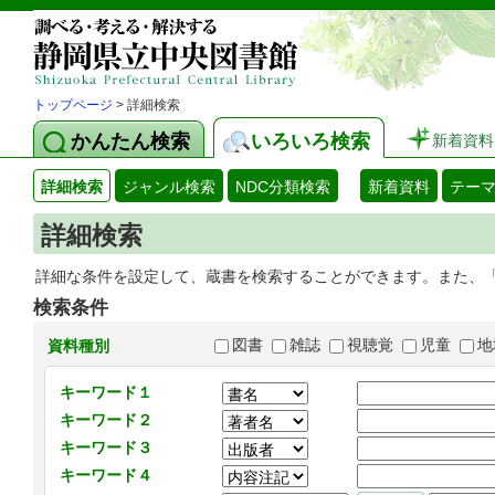
トップページ
> 詳細検索
かんたん検索
いろいろ検索
新着資料
詳細検索
ジャンル検索
NDC分類検索
新着資料
テー
詳細検索
詳細な条件を設定して、蔵書を検索することができます。また、
検索条件
図書
雑誌
視聴覚
児童
地
資料種別
キーワード１
キーワード２
キーワード３
キーワード４