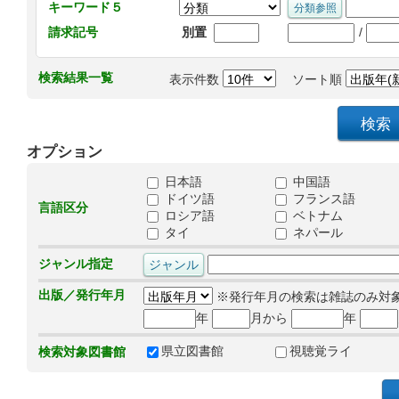
キーワード５
/
請求記号
別置
検索結果一覧
表示件数
ソート順
オプション
日本語
中国語
ドイツ語
フランス語
言語区分
ロシア語
ベトナム
タイ
ネパール
ジャンル指定
出版／発行年月
※発行年月の検索は雑誌のみ対
年
月から
年
県立図書館
視聴覚ライ
検索対象図書館