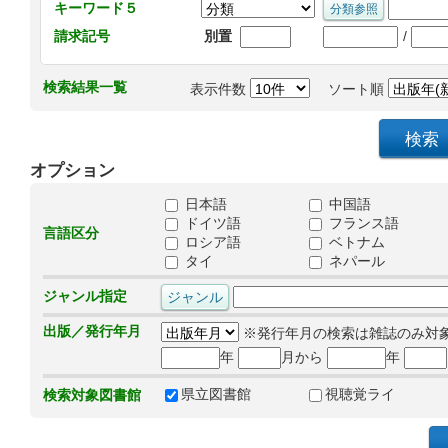
キーワード５
/
請求記号
別置
検索結果一覧
表示件数
ソート順
オプション
日本語
中国語
ドイツ語
フランス語
言語区分
ロシア語
ベトナム
タイ
ネパール
ジャンル指定
出版／発行年月
※発行年月の検索は雑誌のみ対
年
月から
年
県立図書館
視聴覚ライ
検索対象図書館