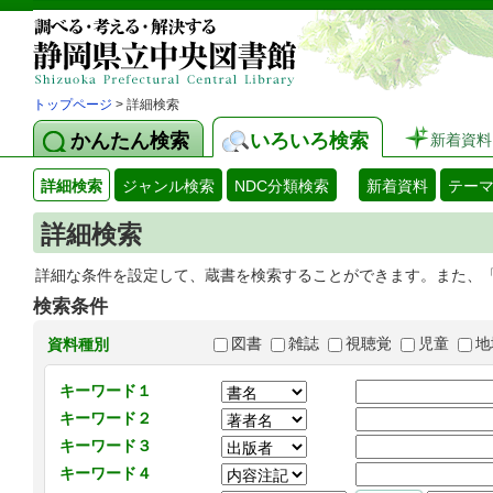
トップページ
> 詳細検索
かんたん検索
いろいろ検索
新着資料
詳細検索
ジャンル検索
NDC分類検索
新着資料
テー
詳細検索
詳細な条件を設定して、蔵書を検索することができます。また、
検索条件
図書
雑誌
視聴覚
児童
地
資料種別
キーワード１
キーワード２
キーワード３
キーワード４