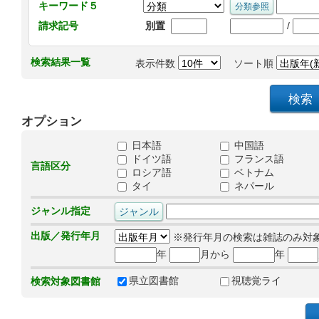
キーワード５
/
請求記号
別置
検索結果一覧
表示件数
ソート順
オプション
日本語
中国語
ドイツ語
フランス語
言語区分
ロシア語
ベトナム
タイ
ネパール
ジャンル指定
出版／発行年月
※発行年月の検索は雑誌のみ対
年
月から
年
県立図書館
視聴覚ライ
検索対象図書館