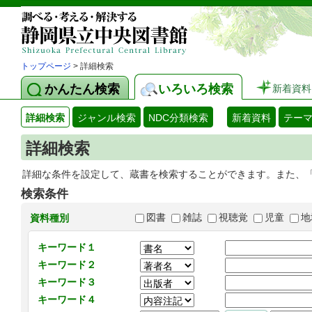
トップページ
> 詳細検索
かんたん検索
いろいろ検索
新着資料
詳細検索
ジャンル検索
NDC分類検索
新着資料
テー
詳細検索
詳細な条件を設定して、蔵書を検索することができます。また、
検索条件
図書
雑誌
視聴覚
児童
地
資料種別
キーワード１
キーワード２
キーワード３
キーワード４