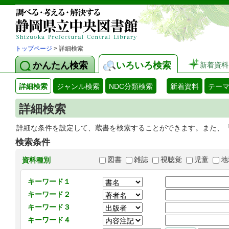
トップページ
> 詳細検索
かんたん検索
いろいろ検索
新着資料
詳細検索
ジャンル検索
NDC分類検索
新着資料
テー
詳細検索
詳細な条件を設定して、蔵書を検索することができます。また、
検索条件
図書
雑誌
視聴覚
児童
地
資料種別
キーワード１
キーワード２
キーワード３
キーワード４