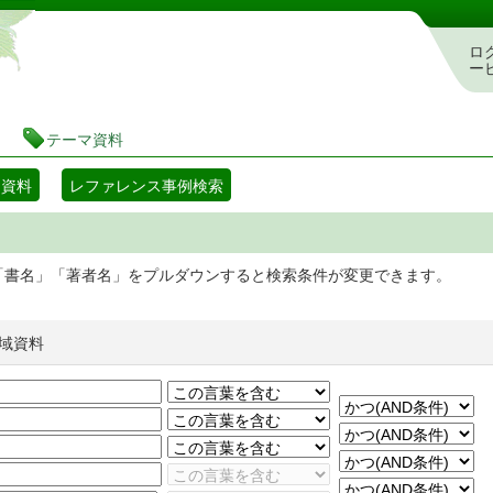
静岡県立図書館 蔵書検索・予約システム
ロ
ー
テーマ資料
マ資料
レファレンス事例検索
「書名」「著者名」をプルダウンすると検索条件が変更できます。
域資料