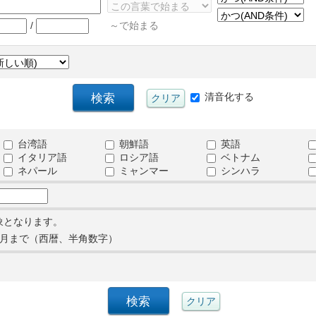
/
～で始まる
清音化する
台湾語
朝鮮語
英語
イタリア語
ロシア語
ベトナム
ネパール
ミャンマー
シンハラ
象となります。
月まで（西暦、半角数字）