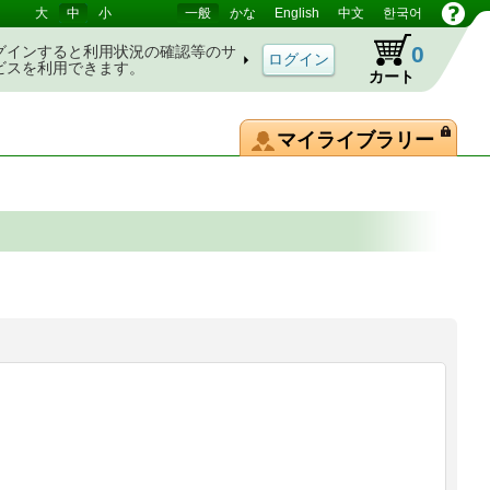
大
中
小
一般
かな
English
中文
한국어
0
グインすると利用状況の確認等のサ
ビスを利用できます。
カート
マイライブラリー