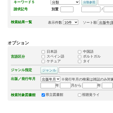
キーワード５
/
請求記号
別置
検索結果一覧
表示件数
ソート順
オプション
日本語
中国語
スペイン語
ポルトガル
言語区分
ケチュア
タイ
ジャンル指定
出版／発行年月
※発行年月の検索は雑誌のみ対
年
月から
年
県立図書館
視聴覚ライ
検索対象図書館