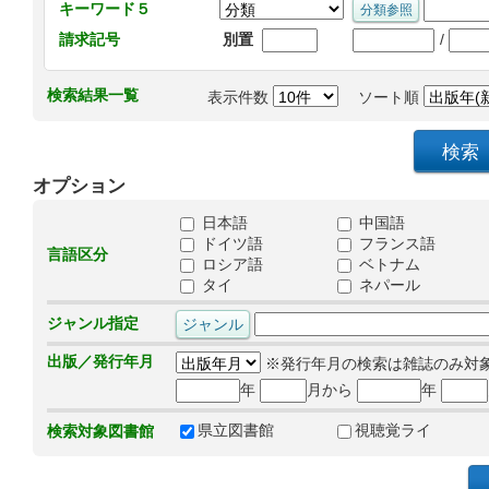
キーワード５
/
請求記号
別置
検索結果一覧
表示件数
ソート順
オプション
日本語
中国語
ドイツ語
フランス語
言語区分
ロシア語
ベトナム
タイ
ネパール
ジャンル指定
出版／発行年月
※発行年月の検索は雑誌のみ対
年
月から
年
県立図書館
視聴覚ライ
検索対象図書館