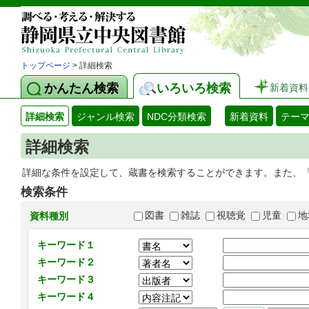
トップページ
> 詳細検索
かんたん検索
いろいろ検索
新着資料
詳細検索
ジャンル検索
NDC分類検索
新着資料
テー
詳細検索
詳細な条件を設定して、蔵書を検索することができます。また、
検索条件
図書
雑誌
視聴覚
児童
地
資料種別
キーワード１
キーワード２
キーワード３
キーワード４