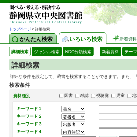
トップページ
> 詳細検索
かんたん検索
いろいろ検索
新着資料
詳細検索
ジャンル検索
NDC分類検索
新着資料
テー
詳細検索
詳細な条件を設定して、蔵書を検索することができます。また、
検索条件
図書
雑誌
視聴覚
児童
地
資料種別
キーワード１
キーワード２
キーワード３
キーワード４