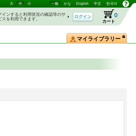
大
中
小
一般
かな
English
中文
한국어
0
グインすると利用状況の確認等のサ
ビスを利用できます。
カート
マイライブラリー