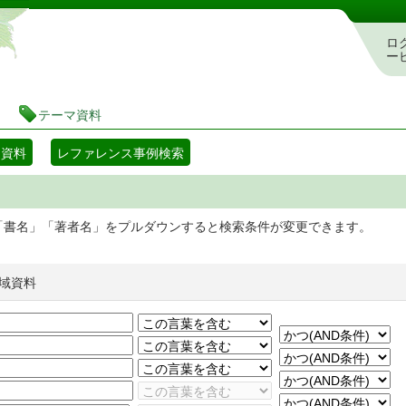
静岡県立図書館 蔵書検索・予約システム
ロ
ー
テーマ資料
マ資料
レファレンス事例検索
「書名」「著者名」をプルダウンすると検索条件が変更できます。
域資料