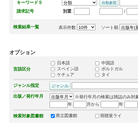
キーワード５
/
請求記号
別置
検索結果一覧
表示件数
ソート順
オプション
日本語
中国語
スペイン語
ポルトガル
言語区分
ケチュア
タイ
ジャンル指定
出版／発行年月
※発行年月の検索は雑誌のみ対
年
月から
年
県立図書館
視聴覚ライ
検索対象図書館