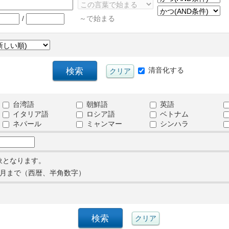
/
～で始まる
清音化する
台湾語
朝鮮語
英語
イタリア語
ロシア語
ベトナム
ネパール
ミャンマー
シンハラ
象となります。
月まで（西暦、半角数字）