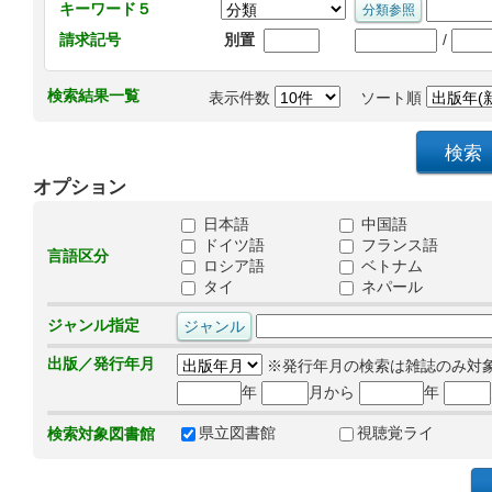
キーワード５
/
請求記号
別置
検索結果一覧
表示件数
ソート順
オプション
日本語
中国語
ドイツ語
フランス語
言語区分
ロシア語
ベトナム
タイ
ネパール
ジャンル指定
出版／発行年月
※発行年月の検索は雑誌のみ対
年
月から
年
県立図書館
視聴覚ライ
検索対象図書館