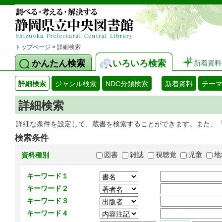
トップページ
> 詳細検索
かんたん検索
いろいろ検索
新着資料
詳細検索
ジャンル検索
NDC分類検索
新着資料
テー
詳細検索
詳細な条件を設定して、蔵書を検索することができます。また、
検索条件
図書
雑誌
視聴覚
児童
地
資料種別
キーワード１
キーワード２
キーワード３
キーワード４