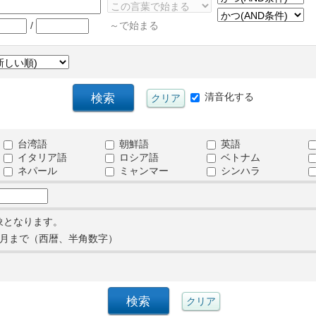
/
～で始まる
清音化する
台湾語
朝鮮語
英語
イタリア語
ロシア語
ベトナム
ネパール
ミャンマー
シンハラ
象となります。
月まで（西暦、半角数字）