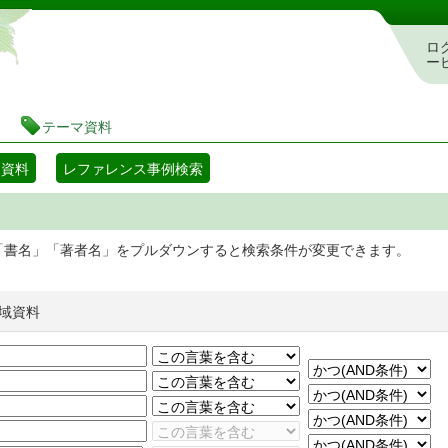
静岡県立図書館 蔵書検索・予約システム
ロ
ー
テーマ資料
マ資料
レファレンス事例検索
「書名」「著者名」をプルダウンすると検索条件が変更できます。
域資料