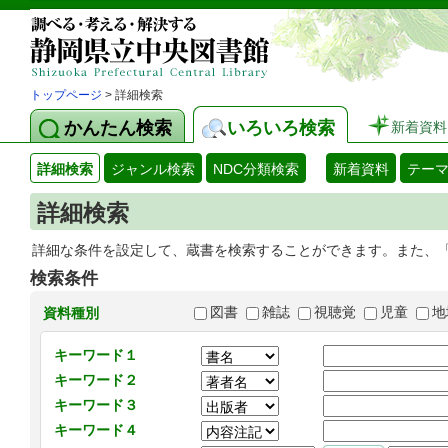
トップページ
> 詳細検索
かんたん検索
いろいろ検索
新着資料
詳細検索
ジャンル検索
NDC分類検索
新着資料
テー
詳細検索
詳細な条件を設定して、蔵書を検索することができます。また、
検索条件
図書
雑誌
視聴覚
児童
地
資料種別
キーワード１
キーワード２
キーワード３
キーワード４