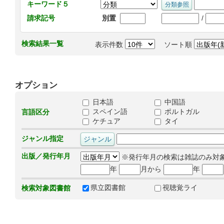
キーワード５
/
請求記号
別置
検索結果一覧
表示件数
ソート順
オプション
日本語
中国語
スペイン語
ポルトガル
言語区分
ケチュア
タイ
ジャンル指定
出版／発行年月
※発行年月の検索は雑誌のみ対
年
月から
年
県立図書館
視聴覚ライ
検索対象図書館