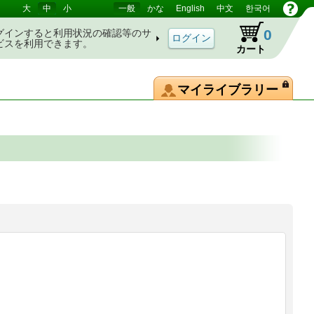
大
中
小
一般
かな
English
中文
한국어
0
グインすると利用状況の確認等のサ
ビスを利用できます。
カート
マイライブラリー