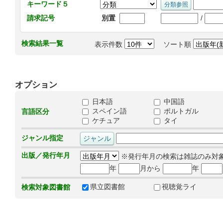
キーワード５
/
請求記号
別置
検索結果一覧
表示件数
ソート順
オプション
日本語
中国語
スペイン語
ポルトガル
言語区分
ケチュア
タイ
ジャンル指定
出版／発行年月
※発行年月の検索は雑誌のみ対
年
月から
年
県立図書館
視聴覚ライ
検索対象図書館