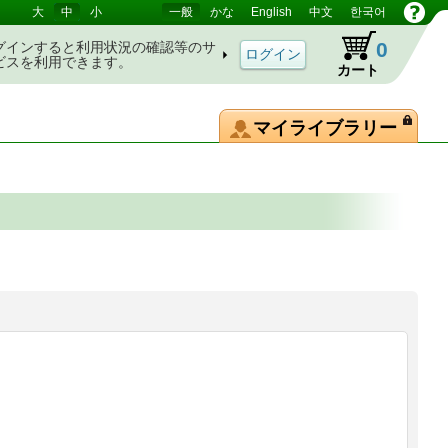
大
中
小
一般
かな
English
中文
한국어
0
グインすると利用状況の確認等のサ
ビスを利用できます。
カート
マイライブラリー