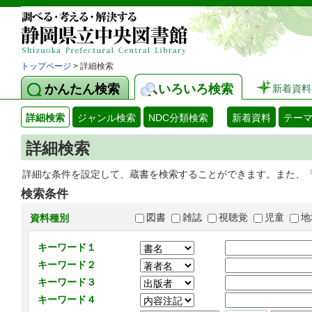
トップページ
> 詳細検索
かんたん検索
いろいろ検索
新着資料
詳細検索
ジャンル検索
NDC分類検索
新着資料
テー
詳細検索
詳細な条件を設定して、蔵書を検索することができます。また、
検索条件
図書
雑誌
視聴覚
児童
地
資料種別
キーワード１
キーワード２
キーワード３
キーワード４