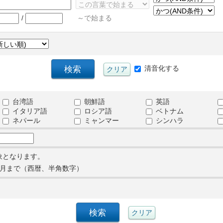
/
～で始まる
清音化する
台湾語
朝鮮語
英語
イタリア語
ロシア語
ベトナム
ネパール
ミャンマー
シンハラ
象となります。
月まで（西暦、半角数字）