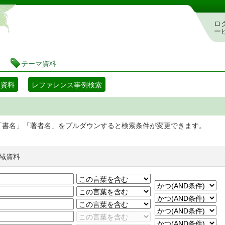
静岡県立図書館 蔵書検索・予約システム
ロ
ー
テーマ資料
マ資料
レファレンス事例検索
「書名」「著者名」をプルダウンすると検索条件が変更できます。
域資料