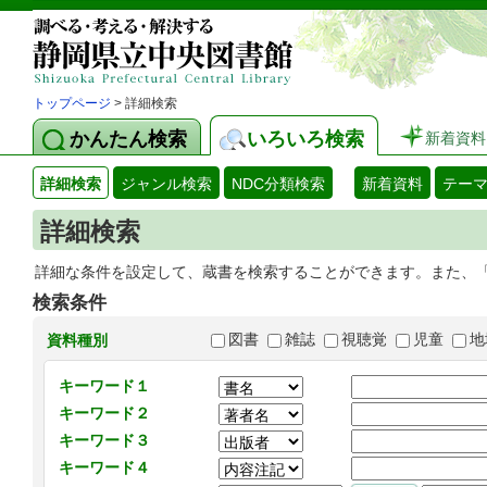
トップページ
> 詳細検索
かんたん検索
いろいろ検索
新着資料
詳細検索
ジャンル検索
NDC分類検索
新着資料
テー
詳細検索
詳細な条件を設定して、蔵書を検索することができます。また、
検索条件
図書
雑誌
視聴覚
児童
地
資料種別
キーワード１
キーワード２
キーワード３
キーワード４