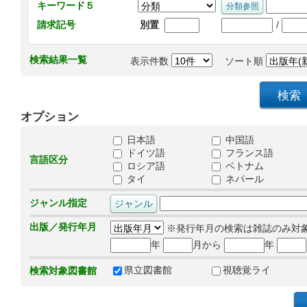
キーワード５
/
請求記号
別置
検索結果一覧
表示件数
ソート順
オプション
日本語
中国語
ドイツ語
フランス語
言語区分
ロシア語
ベトナム
タイ
ネパール
ジャンル指定
出版／発行年月
※発行年月の検索は雑誌のみ対
年
月から
年
県立図書館
視聴覚ライ
検索対象図書館