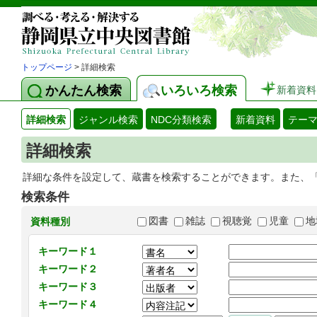
トップページ
> 詳細検索
かんたん検索
いろいろ検索
新着資料
詳細検索
ジャンル検索
NDC分類検索
新着資料
テー
詳細検索
詳細な条件を設定して、蔵書を検索することができます。また、
検索条件
図書
雑誌
視聴覚
児童
地
資料種別
キーワード１
キーワード２
キーワード３
キーワード４