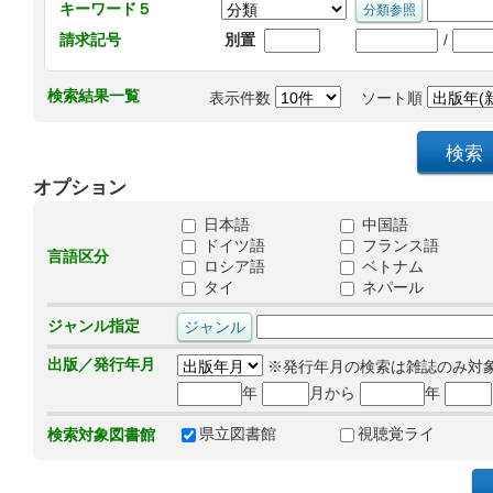
キーワード５
/
請求記号
別置
検索結果一覧
表示件数
ソート順
オプション
日本語
中国語
ドイツ語
フランス語
言語区分
ロシア語
ベトナム
タイ
ネパール
ジャンル指定
出版／発行年月
※発行年月の検索は雑誌のみ対
年
月から
年
県立図書館
視聴覚ライ
検索対象図書館