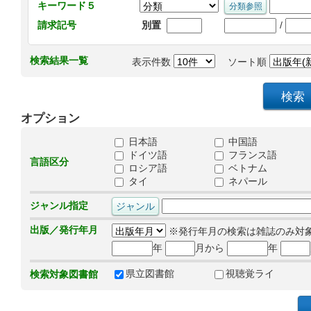
キーワード５
/
請求記号
別置
検索結果一覧
表示件数
ソート順
オプション
日本語
中国語
ドイツ語
フランス語
言語区分
ロシア語
ベトナム
タイ
ネパール
ジャンル指定
出版／発行年月
※発行年月の検索は雑誌のみ対
年
月から
年
県立図書館
視聴覚ライ
検索対象図書館