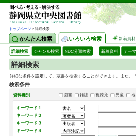
トップページ
> 詳細検索
かんたん検索
いろいろ検索
新着資料
詳細検索
ジャンル検索
NDC分類検索
新着資料
テー
詳細検索
詳細な条件を設定して、蔵書を検索することができます。また、
検索条件
図書
雑誌
視聴覚
児童
地
資料種別
キーワード１
キーワード２
キーワード３
キーワード４