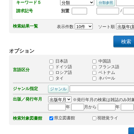
キーワード５
/
請求記号
別置
検索結果一覧
表示件数
ソート順
オプション
日本語
中国語
ドイツ語
フランス語
言語区分
ロシア語
ベトナム
タイ
ネパール
ジャンル指定
出版／発行年月
※発行年月の検索は雑誌のみ対
年
月から
年
県立図書館
視聴覚ライ
検索対象図書館