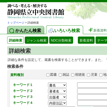
トップページ
> 詳細検索
かんたん検索
いろいろ検索
新着資料
詳細検索
ジャンル検索
NDC分類検索
新着資料
テー
詳細検索
詳細な条件を設定して、蔵書を検索することができます。また、
検索条件
図書
雑誌
視聴覚
児童
地
資料種別
キーワード１
キーワード２
キーワード３
キーワード４