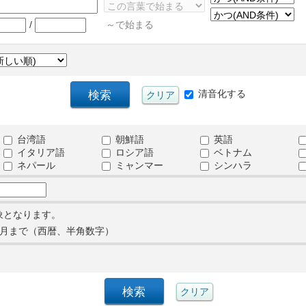
/
～で始まる
清音化する
台湾語
朝鮮語
英語
イタリア語
ロシア語
ベトナム
ネパール
ミャンマー
シンハラ
象となります。
月まで（西暦、半角数字）