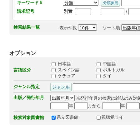
キーワード５
/
請求記号
別置
検索結果一覧
表示件数
ソート順
オプション
日本語
中国語
スペイン語
ポルトガル
言語区分
ケチュア
タイ
ジャンル指定
出版／発行年月
※発行年月の検索は雑誌のみ対
年
月から
年
県立図書館
視聴覚ライ
検索対象図書館