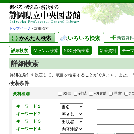
トップページ
> 詳細検索
かんたん検索
いろいろ検索
新着資料
詳細検索
ジャンル検索
NDC分類検索
新着資料
テー
詳細検索
詳細な条件を設定して、蔵書を検索することができます。また、
検索条件
図書
雑誌
視聴覚
児童
地
資料種別
キーワード１
キーワード２
キーワード３
キーワード４