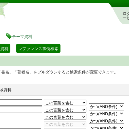
静岡県立図書館 蔵書検索・予約システム
ロ
ー
テーマ資料
マ資料
レファレンス事例検索
「書名」「著者名」をプルダウンすると検索条件が変更できます。
域資料