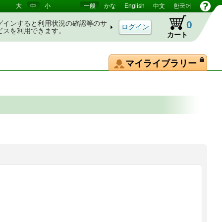
大
中
小
一般
かな
English
中文
한국어
0
グインすると利用状況の確認等のサ
ビスを利用できます。
カート
マイライブラリー