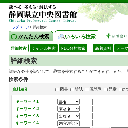
トップページ
> 詳細検索
かんたん検索
いろいろ検索
新着資料
詳細検索
ジャンル検索
NDC分類検索
新着資料
テー
詳細検索
詳細な条件を設定して、蔵書を検索することができます。また、
検索条件
図書
雑誌
視聴覚
児童
地
資料種別
キーワード１
キーワード２
キーワード３
キーワード４