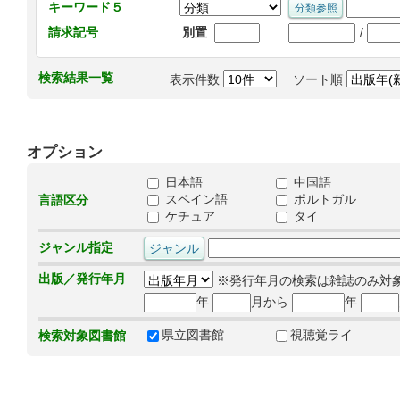
キーワード５
/
請求記号
別置
検索結果一覧
表示件数
ソート順
オプション
日本語
中国語
スペイン語
ポルトガル
言語区分
ケチュア
タイ
ジャンル指定
出版／発行年月
※発行年月の検索は雑誌のみ対
年
月から
年
県立図書館
視聴覚ライ
検索対象図書館