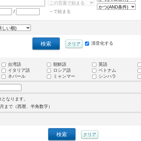
/
～で始まる
清音化する
台湾語
朝鮮語
英語
イタリア語
ロシア語
ベトナム
ネパール
ミャンマー
シンハラ
象となります。
月まで（西暦、半角数字）