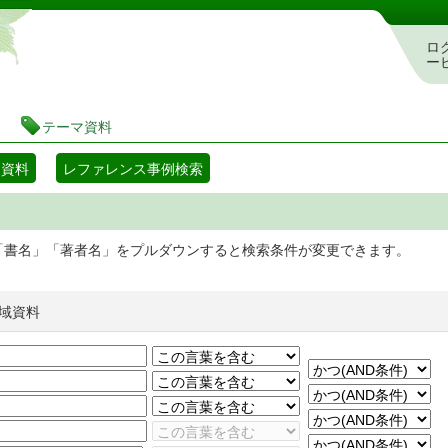
静岡県立図書館 蔵書検索・予約システム
ロ
ー
テーマ資料
マ資料
レファレンス事例検索
「書名」「著者名」をプルダウンすると検索条件が変更できます。
域資料