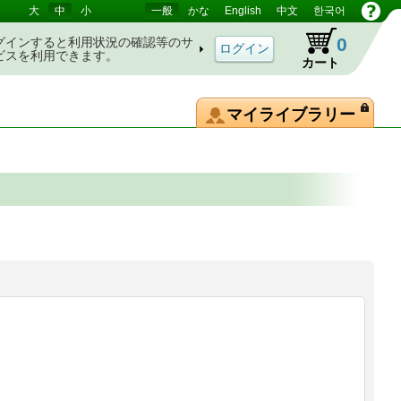
大
中
小
一般
かな
English
中文
한국어
0
グインすると利用状況の確認等のサ
ビスを利用できます。
カート
マイライブラリー