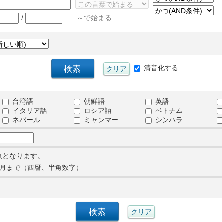
/
～で始まる
清音化する
台湾語
朝鮮語
英語
イタリア語
ロシア語
ベトナム
ネパール
ミャンマー
シンハラ
象となります。
月まで（西暦、半角数字）