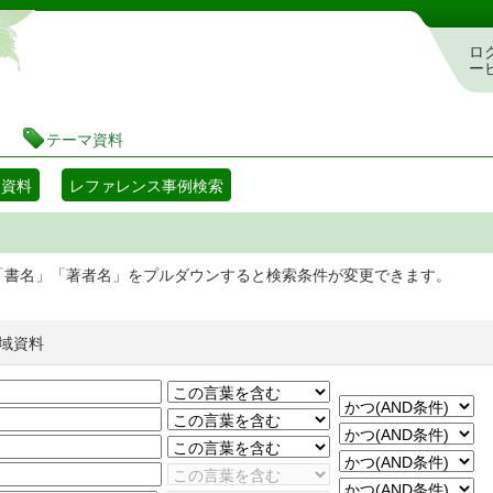
静岡県立図書館 蔵書検索・予約システム
ロ
ー
テーマ資料
マ資料
レファレンス事例検索
「書名」「著者名」をプルダウンすると検索条件が変更できます。
域資料