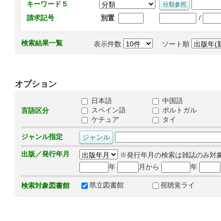
キーワード５
/
請求記号
別置
検索結果一覧
表示件数
ソート順
オプション
日本語
中国語
スペイン語
ポルトガル
言語区分
ケチュア
タイ
ジャンル指定
出版／発行年月
※発行年月の検索は雑誌のみ対
年
月から
年
県立図書館
視聴覚ライ
検索対象図書館