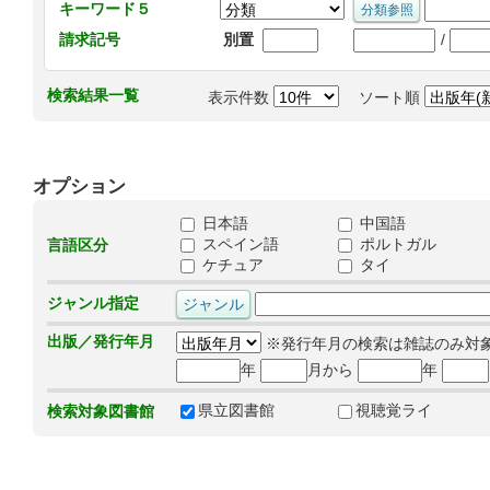
キーワード５
/
請求記号
別置
検索結果一覧
表示件数
ソート順
オプション
日本語
中国語
スペイン語
ポルトガル
言語区分
ケチュア
タイ
ジャンル指定
出版／発行年月
※発行年月の検索は雑誌のみ対
年
月から
年
県立図書館
視聴覚ライ
検索対象図書館