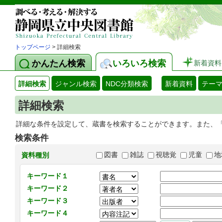
トップページ
> 詳細検索
かんたん検索
いろいろ検索
新着資料
詳細検索
ジャンル検索
NDC分類検索
新着資料
テー
詳細検索
詳細な条件を設定して、蔵書を検索することができます。また、
検索条件
図書
雑誌
視聴覚
児童
地
資料種別
キーワード１
キーワード２
キーワード３
キーワード４