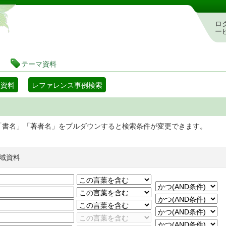
静岡県立図書館 蔵書検索・予約システム
ロ
ー
テーマ資料
マ資料
レファレンス事例検索
「書名」「著者名」をプルダウンすると検索条件が変更できます。
域資料