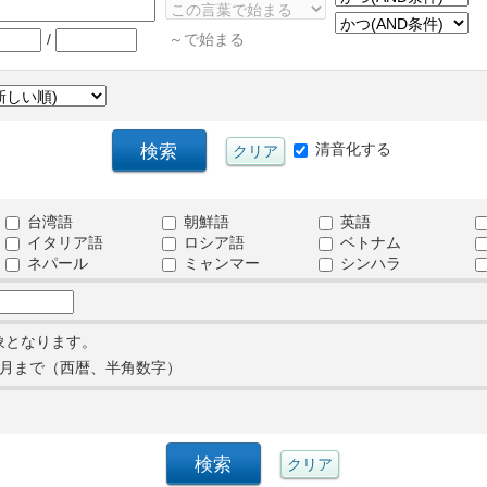
/
～で始まる
清音化する
台湾語
朝鮮語
英語
イタリア語
ロシア語
ベトナム
ネパール
ミャンマー
シンハラ
象となります。
月まで（西暦、半角数字）