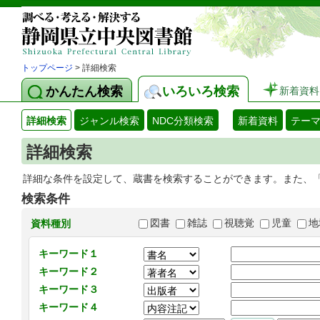
トップページ
> 詳細検索
かんたん検索
いろいろ検索
新着資料
詳細検索
ジャンル検索
NDC分類検索
新着資料
テー
詳細検索
詳細な条件を設定して、蔵書を検索することができます。また、
検索条件
図書
雑誌
視聴覚
児童
地
資料種別
キーワード１
キーワード２
キーワード３
キーワード４