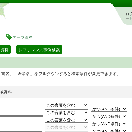
静岡県立図書館 蔵書検索・予約システム
ロ
ー
テーマ資料
マ資料
レファレンス事例検索
「書名」「著者名」をプルダウンすると検索条件が変更できます。
域資料