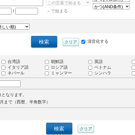
/
～で始まる
清音化する
台湾語
朝鮮語
英語
イタリア語
ロシア語
ベトナム
ネパール
ミャンマー
シンハラ
象となります。
月まで（西暦、半角数字）