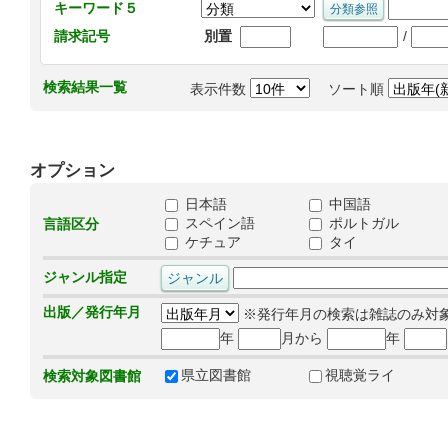
キーワード５
/
請求記号
別置
検索結果一覧
表示件数
ソート順
オプション
日本語
中国語
スペイン語
ポルトガル
言語区分
ケチュア
タイ
ジャンル指定
出版／発行年月
※発行年月の検索は雑誌のみ対
年
月から
年
県立図書館
視聴覚ライ
検索対象図書館