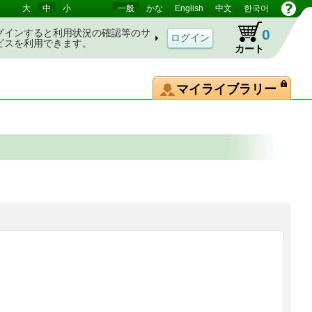
大
中
小
一般
かな
English
中文
한국어
0
グインすると利用状況の確認等のサ
ビスを利用できます。
カート
マイライブラリー