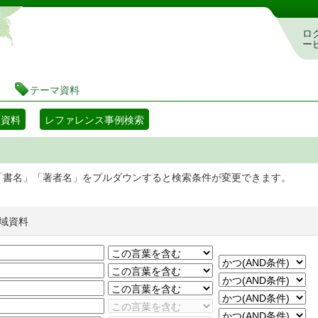
静岡県立図書館 蔵書検索・予約システム
ロ
ー
テーマ資料
マ資料
レファレンス事例検索
「書名」「著者名」をプルダウンすると検索条件が変更できます。
域資料