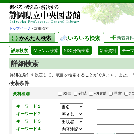
トップページ
> 詳細検索
かんたん検索
いろいろ検索
新着資料
詳細検索
ジャンル検索
NDC分類検索
新着資料
テー
詳細検索
詳細な条件を設定して、蔵書を検索することができます。また、
検索条件
図書
雑誌
視聴覚
児童
地
資料種別
キーワード１
キーワード２
キーワード３
キーワード４