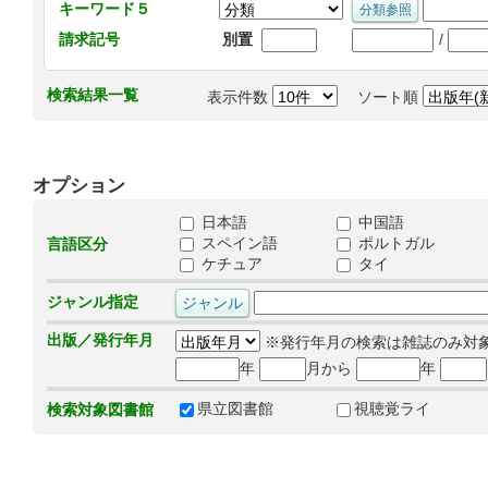
キーワード５
/
請求記号
別置
検索結果一覧
表示件数
ソート順
オプション
日本語
中国語
スペイン語
ポルトガル
言語区分
ケチュア
タイ
ジャンル指定
出版／発行年月
※発行年月の検索は雑誌のみ対
年
月から
年
県立図書館
視聴覚ライ
検索対象図書館