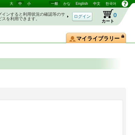
大
中
小
一般
かな
English
中文
한국어
0
グインすると利用状況の確認等のサ
ビスを利用できます。
カート
マイライブラリー