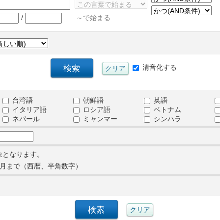
/
～で始まる
清音化する
台湾語
朝鮮語
英語
イタリア語
ロシア語
ベトナム
ネパール
ミャンマー
シンハラ
象となります。
月まで（西暦、半角数字）