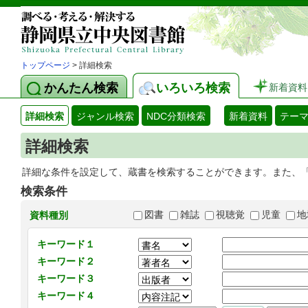
トップページ
> 詳細検索
かんたん検索
いろいろ検索
新着資料
詳細検索
ジャンル検索
NDC分類検索
新着資料
テー
詳細検索
詳細な条件を設定して、蔵書を検索することができます。また、
検索条件
図書
雑誌
視聴覚
児童
地
資料種別
キーワード１
キーワード２
キーワード３
キーワード４