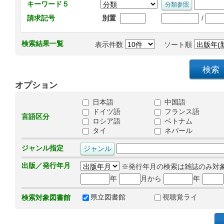
キーワード５
/
請求記号
別置
検索結果一覧
表示件数
ソート順
オプション
日本語
中国語
ドイツ語
フランス語
言語区分
ロシア語
ベトナム
タイ
ネパール
ジャンル指定
出版／発行年月
※発行年月の検索は雑誌のみ対
年
月から
年
県立図書館
視聴覚ライ
検索対象図書館