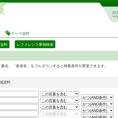
静岡県立図書館 蔵書検索・予約システム
ロ
ー
テーマ資料
マ資料
レファレンス事例検索
「書名」「著者名」をプルダウンすると検索条件が変更できます。
域資料