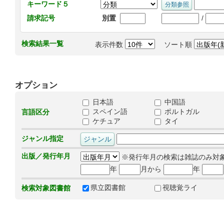
キーワード５
/
請求記号
別置
検索結果一覧
表示件数
ソート順
オプション
日本語
中国語
スペイン語
ポルトガル
言語区分
ケチュア
タイ
ジャンル指定
出版／発行年月
※発行年月の検索は雑誌のみ対
年
月から
年
県立図書館
視聴覚ライ
検索対象図書館