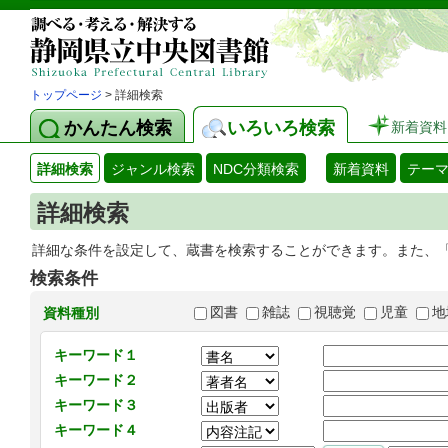
トップページ
> 詳細検索
かんたん検索
いろいろ検索
新着資料
詳細検索
ジャンル検索
NDC分類検索
新着資料
テー
詳細検索
詳細な条件を設定して、蔵書を検索することができます。また、
検索条件
図書
雑誌
視聴覚
児童
地
資料種別
キーワード１
キーワード２
キーワード３
キーワード４