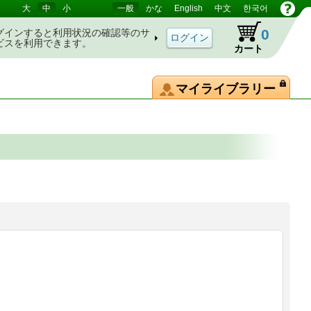
大
中
小
一般
かな
English
中文
한국어
0
グインすると利用状況の確認等のサ
ビスを利用できます。
カート
マイライブラリー