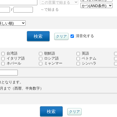
/
～で始まる
清音化する
台湾語
朝鮮語
英語
イタリア語
ロシア語
ベトナム
ネパール
ミャンマー
シンハラ
象となります。
月まで（西暦、半角数字）